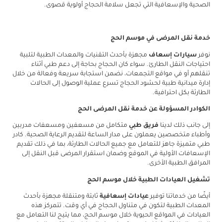
الصحية والإسعافية التي تجعل سلامة الحجاج أولوية قصوى.
خدمة نقل المرضى في موسم الحج
نوفر
سيارات إسعاف
مجهزة بأحدث التقنيات والمعدات الطبية لتلبية
احتياجات النقل الطارئ. سواء كان الحجاج بحاجة إلى دعم طبي أثناء
تنقلهم أو في مواقع التجمعات، نضمن استجابة سريعة وفعالة من خلال
إدارة ميدانية طبية لحشود الحجاج تسرع عملية الوصول إلى الحالات
الطارئة بكل احترافية.
الكوادر المسؤولة عن خدمة نقل المرضى الحج
إلى جانب ذلك لدينا
فريق طبي
متكامل من مسعفين ومسعفات مدربين
وأطباء متخصصين يعملون على مدار الساعة لتقديم الرعاية الصحية. كادر
طبي متميزة جاهز للتعامل مع جميع الحالات الطارئة، بما في ذلك تقديم
الإسعافات الأولية في الموقع وضمان استقرار المرضى قبل النقل إلى
المرافق الطبية الأخرى.
تشغيل العيادات الطبية خلال موسم الحج
أيضًا من خدماتنا توفير
عيادات إسعافية
ثابتة ومتنقلة مجهزة بأحدث
المعدات الطبية لتكون في متناول الحجاج في أي وقت. تتمركز هذه
العيادات في المواقع الحيوية خلال موسم الحج، مما يتيح لنا التعامل مع