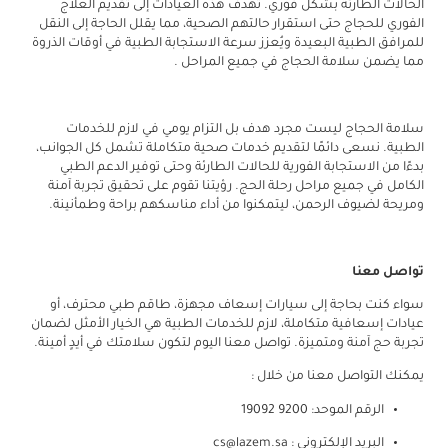
الحالات الطارئة بشكل فوري. تهدف هذه العيادات إلى تقديم العلاج
الفوري للحجاج حتى استقرار حالتهم الصحية، مما يقلل الحاجة إلى النقل
للمرافق الطبية البعيدة ويُعزز سرعة الاستجابة الطبية في أوقات الذروة
مما يضمن سلامة الحجاج في جميع المراحل .
سلامة الحجاج ليست مجرد هدف بل التزام يومي في لازم للخدمات
الطبية. نسعى دائمًا لتقديم خدمات صحية متكاملة تشمل كل الجوانب،
بدءًا من الاستجابة الفورية للحالات الطارئة وحتى توفير الدعم الطبي
الكامل في جميع مراحل رحلة الحج. رؤيتنا تقوم على تحقيق تجربة آمنة
ومريحة لضيوف الرحمن، ليتمكنوا من أداء مناسكهم براحة وطمأنينة.
تواصل معنا
سواء كنت بحاجة إلى سيارات إسعاف مجهزة، طاقم طبي محترف، أو
عيادات إسعافية متكاملة، لازم للخدمات الطبية هي الخيار الأمثل لضمان
تجربة حج آمنة ومتميزة. تواصل معنا اليوم لتكون سلامتك في أيدٍ أمينة.
يمكنك التواصل معنا من خلال :
الرقم الموحد: 9200 19092
البريد الإلكتروني : cs@lazem.sa