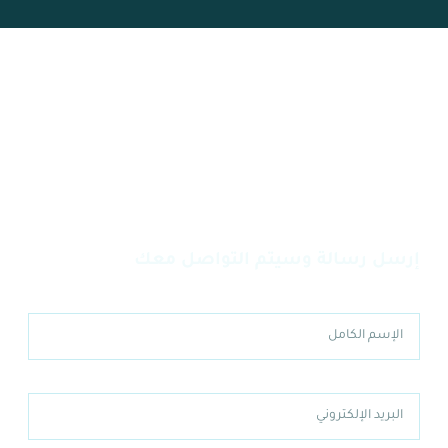
لديك إستفسار أو ترغب بالاستفادة من خدماتنا
إرسل رسالة وسيتم التواصل معك
الإسم الكامل
البريد الإلكتروني